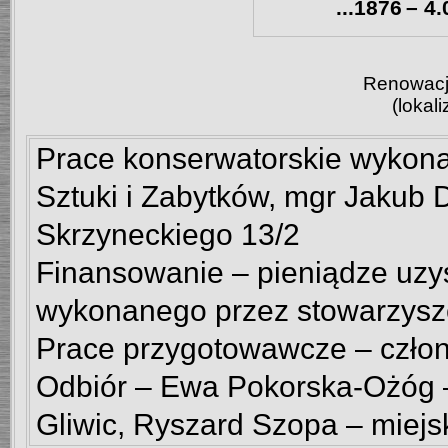
...1876
–
4.
Renowacj
(lokal
Prace konserwatorskie wykona
Sztuki i Zabytków, mgr Jakub 
Skrzyneckiego 13/2
Finansowanie – pieniądze uzy
wykonanego przez stowarzysz
Prace przygotowawcze – czło
Odbiór – Ewa Pokorska-Ożóg –
Gliwic, Ryszard Szopa – miej