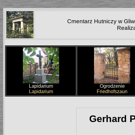
Cmentarz Hutniczy w Gliwic
Realiz
Lapidarium
Ogrodzenie
Lapidarium
Friedhofszaun
Gerhard 